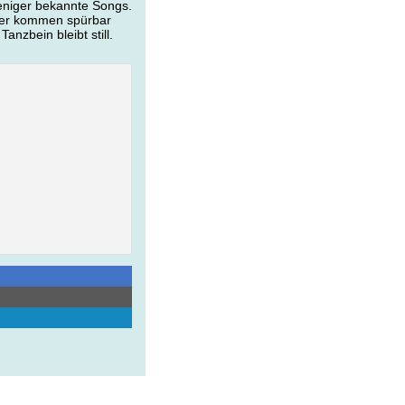
weniger bekannte Songs.
ver kommen spürbar
nzbein bleibt still.