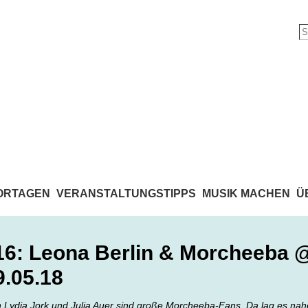
ORTAGEN
VERANSTALTUNGSTIPPS
MUSIK MACHEN
Ü
16: Leona Berlin & Morcheeba 
9.05.18
Lydia Jork und Julia Auer sind große Morcheeba-Fans. Da lag es nahe,