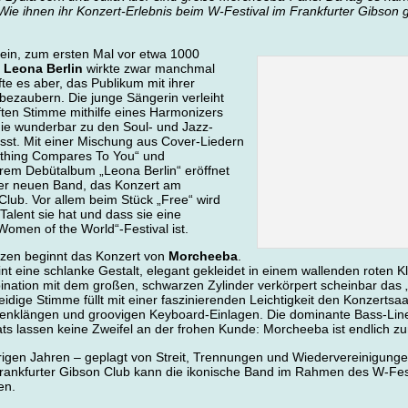
ie ihnen ihr Konzert-Erlebnis beim W-Festival im Frankfurter Gibson gef
sein, zum ersten Mal vor etwa 1000
.
Leona Berlin
wirkte zwar manchmal
te es aber, das Publikum mit ihrer
 bezaubern. Die junge Sängerin verleiht
ten Stimme mithilfe eines Harmonizers
 die wunderbar zu den Soul- und Jazz-
sst. Mit einer Mischung aus Cover-Liedern
othing Compares To You“ und
rem Debütalbum „Leona Berlin“ eröffnet
rer neuen Band, das Konzert am
lub. Vor allem beim Stück „Free“ wird
Talent sie hat und dass sie eine
Women of the World“-Festival ist.
litzen beginnt das Konzert von
Morcheeba
.
t eine schlanke Gestalt, elegant gekleidet in einem wallenden roten K
ation mit dem großen, schwarzen Zylinder verkörpert scheinbar das „
ige Stimme füllt mit einer faszinierenden Leichtigkeit den Konzertsaal
renklängen und groovigen Keyboard-Einlagen. Die dominante Bass-Line
s lassen keine Zweifel an der frohen Kunde: Morcheeba ist endlich zu
igen Jahren – geplagt von Streit, Trennungen und Wiedervereinigungen 
Frankfurter Gibson Club kann die ikonische Band im Rahmen des W-Fe
en.