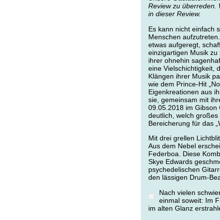
Review zu überreden. W
in dieser Review.
Es kann nicht einfach 
Menschen aufzutreten
etwas aufgeregt, schaff
einzigartigen Musik zu
ihrer ohnehin sagenhaf
eine Vielschichtigkeit,
Klängen ihrer Musik pa
wie dem Prince-Hit „N
Eigenkreationen aus ih
sie, gemeinsam mit ih
09.05.2018 im Gibson C
deutlich, welch großes 
Bereicherung für das „
Mit drei grellen Lichtb
Aus dem Nebel erschein
Federboa. Diese Kombin
Skye Edwards geschmeid
psychedelischen Gitar
den lässigen Drum-Beat
Nach vielen schwier
einmal soweit: Im 
im alten Glanz erstrahl