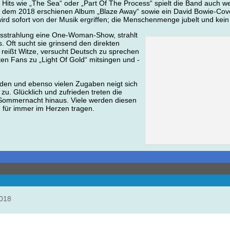
Hits wie „The Sea“ oder „Part Of The Process“ spielt die Band auch 
n dem 2018 erschienen Album „Blaze Away“ sowie ein David Bowie-Co
rd sofort von der Musik ergriffen; die Menschenmenge jubelt und kein Ta
Ausstrahlung eine One-Woman-Show, strahlt
s. Oft sucht sie grinsend den direkten
reißt Witze, versucht Deutsch zu sprechen
ten Fans zu „Light Of Gold“ mitsingen und -
den und ebenso vielen Zugaben neigt sich
u. Glücklich und zufrieden treten die
 Sommernacht hinaus. Viele werden diesen
 für immer im Herzen tragen.
2018