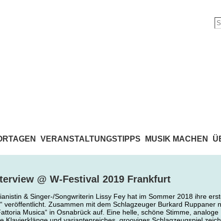
ORTAGEN
VERANSTALTUNGSTIPPS
MUSIK MACHEN
Ü
nterview @ W-Festival 2019 Frankfurt
ianistin & Singer-/Songwriterin Lissy Fey hat im Sommer 2018 ihre ers
“ veröffentlicht. Zusammen mit dem Schlagzeuger Burkard Ruppaner
„Fattoria Musica“ in Osnabrück auf. Eine helle, schöne Stimme, analoge
te Klavierklänge und variantenreiches, grooviges Schlagzeugspiel zeic