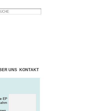
BER UNS
KONTAKT
te EP
 nahm
hnen