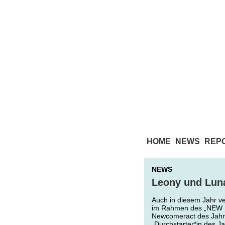
HOME
NEWS
REP
NEWS
Leony und Luna
Auch in diesem Jahr v
im Rahmen des „NEW M
Newcomeract des Jahre
„Durchstarter*in des J