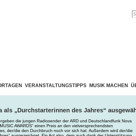
ORTAGEN
VERANSTALTUNGSTIPPS
MUSIK MACHEN
Ü
 als „Durchstarterinnen des Jahres“ ausgewäh
ergeben die jungen Radiosender der ARD und Deutschlandfunk Nova
USIC AWARDS“ einen Preis an den vielversprechendsten
s, der/die den Durchbruch noch vor sich hat. Außerdem wird der/die
ahres“ ausgezeichnet. Ein Act also, dem auch dank der Unterstützung