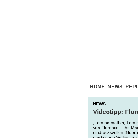
HOME
NEWS
REP
NEWS
Videotipp: Flo
„I am no mother, I am n
von Florence + the Mac
eindrucksvollen Bilde
mystischen Setting ze