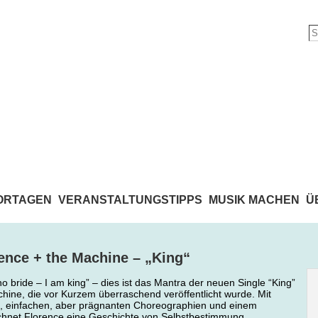
ORTAGEN
VERANSTALTUNGSTIPPS
MUSIK MACHEN
Ü
rence + the Machine – „King“
o bride – I am king” – dies ist das Mantra der neuen Single “King”
hine, die vor Kurzem überraschend veröffentlicht wurde. Mit
rn, einfachen, aber prägnanten Choreographien und einem
ichnet Florence eine Geschichte von Selbstbestimmung,