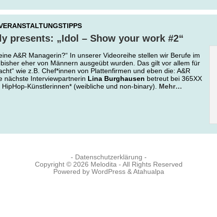
VERANSTALTUNGSTIPPS
ly presents: „Idol – Show your work #2“
eine A&R Managerin?“ In unserer Videoreihe stellen wir Berufe im
 bisher eher von Männern ausgeübt wurden. Das gilt vor allem für
acht“ wie z.B. Chef*innen von Plattenfirmen und eben die: A&R
 nächste Interviewpartnerin
Lina Burghausen
betreut bei 365XX
 HipHop-Künstlerinnen* (weibliche und non-binary).
Mehr…
- Datenschutzerklärung -
Copyright © 2026
Melodita
- All Rights Reserved
Powered by
WordPress
&
Atahualpa