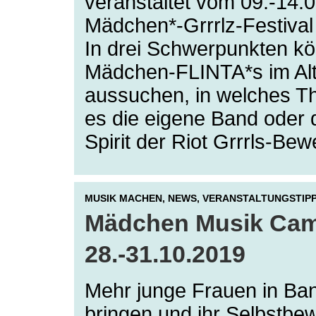
veranstaltet vom 09.-14.0
Mädchen*-Grrrlz-Festival 
In drei Schwerpunkten kö
Mädchen-FLINTA*s im Alt
aussuchen, in welches Th
es die eigene Band oder 
Spirit der Riot Grrrls-B
MUSIK MACHEN,
NEWS,
VERANSTALTUNGSTIP
Mädchen Musik Ca
28.-31.10.2019
Mehr junge Frauen in B
bringen und ihr Selbstbe